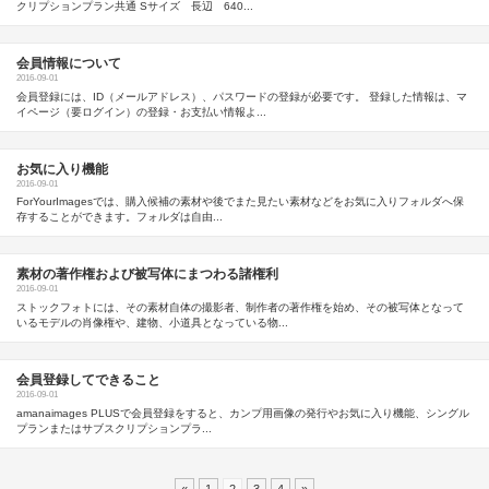
クリプションプラン共通 Sサイズ 長辺 640...
会員情報について
2016-09-01
会員登録には、ID（メールアドレス）、パスワードの登録が必要です。 登録した情報は、マ
イページ（要ログイン）の登録・お支払い情報よ...
お気に入り機能
2016-09-01
ForYourImagesでは、購入候補の素材や後でまた見たい素材などをお気に入りフォルダへ保
存することができます。フォルダは自由...
素材の著作権および被写体にまつわる諸権利
2016-09-01
ストックフォトには、その素材自体の撮影者、制作者の著作権を始め、その被写体となって
いるモデルの肖像権や、建物、小道具となっている物...
会員登録してできること
2016-09-01
amanaimages PLUSで会員登録をすると、カンプ用画像の発行やお気に入り機能、シングル
プランまたはサブスクリプションプラ...
«
1
2
3
4
»