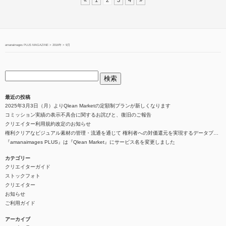
amanaimages PLUS MAGAZINE
>
2016年
>
9月
最近の投稿
2025年3月3日（月）よりQlean Marketの定額制プランが新しくなります
コミッション実績の表示不具合に関するお詫びと、復旧のご報告
クリエイター利用規約改定のお知らせ
権利クリアなビジュアル素材の管理・流通を通じて 権利者への対価還元を実現するデータプラットフォーム『Qlean（キュリン）』を整備
『amanaimages PLUS』は『Qlean Market』にサービス名を変更しました
カテゴリー
クリエイターガイド
ストックフォト
クリエイター
お知らせ
ご利用ガイド
アーカイブ