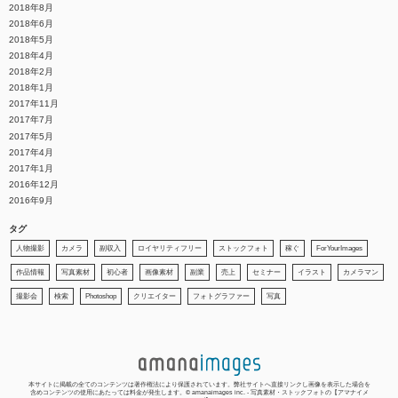
2018年8月
2018年6月
2018年5月
2018年4月
2018年2月
2018年1月
2017年11月
2017年7月
2017年5月
2017年4月
2017年1月
2016年12月
2016年9月
タグ
人物撮影
カメラ
副収入
ロイヤリティフリー
ストックフォト
稼ぐ
ForYourImages
作品情報
写真素材
初心者
画像素材
副業
売上
セミナー
イラスト
カメラマン
撮影会
検索
Photoshop
クリエイター
フォトグラファー
写真
本サイトに掲載の全てのコンテンツは著作権法により保護されています。弊社サイトへ直接リンクし画像を表示した場合を
含めコンテンツの使用にあたっては料金が発生します。© amanaimages inc. -
写真素材・ストックフォトの【アマナイメ