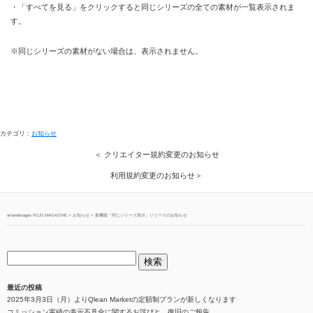
・「すべてを見る」をクリックすると同じシリーズの全ての素材が一覧表示されま
す。
※同じシリーズの素材がない場合は、表示されません。
カテゴリ :
お知らせ
＜ クリエイター規約変更のお知らせ
利用規約変更のお知らせ＞
amanaimages PLUS MAGAZINE
>
お知らせ
>
新機能「同じシリーズ表示」リリースのお知らせ
最近の投稿
2025年3月3日（月）よりQlean Marketの定額制プランが新しくなります
コミッション実績の表示不具合に関するお詫びと、復旧のご報告