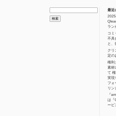
最近
20
Qle
ラン
コミ
不具
と、
クリ
定の
権利
素材
て 
実現
フォ
リン
『am
は『Q
ービ