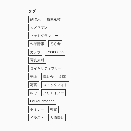
タグ
副収入
画像素材
カメラマン
フォトグラファー
作品情報
初心者
カメラ
Photoshop
写真素材
ロイヤリティフリー
売上
撮影会
副業
写真
ストックフォト
稼ぐ
クリエイター
ForYourImages
セミナー
検索
イラスト
人物撮影