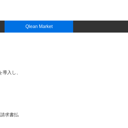
Qlean Market
」を導入し、
（請求書払