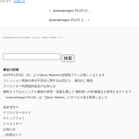
カテゴリ :
お知らせ
＜ amanaimages PLUS が...
amanaimages PLUS 人...＞
amanaimages PLUS MAGAZINE
>
お知らせ
>
作者名での検索について
最近の投稿
2025年3月3日（月）よりQlean Marketの定額制プランが新しくなります
コミッション実績の表示不具合に関するお詫びと、復旧のご報告
クリエイター利用規約改定のお知らせ
権利クリアなビジュアル素材の管理・流通を通じて 権利者への対価還元を実現するデータプラットフォーム『Qlean（キュリン）』を整備
『amanaimages PLUS』は『Qlean Market』にサービス名を変更しました
カテゴリー
クリエイターガイド
ストックフォト
クリエイター
お知らせ
ご利用ガイド