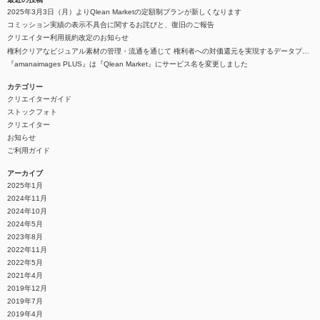
2025年3月3日（月）よりQlean Marketの定額制プランが新しくなります
コミッション実績の表示不具合に関するお詫びと、復旧のご報告
クリエイター利用規約改定のお知らせ
権利クリアなビジュアル素材の管理・流通を通じて 権利者への対価還元を実現するデータプラットフォーム『Qlean（キュリン）』を整備
『amanaimages PLUS』は『Qlean Market』にサービス名を変更しました
カテゴリー
クリエイターガイド
ストックフォト
クリエイター
お知らせ
ご利用ガイド
アーカイブ
2025年1月
2024年11月
2024年10月
2024年5月
2023年8月
2022年11月
2022年5月
2021年4月
2019年12月
2019年7月
2019年4月